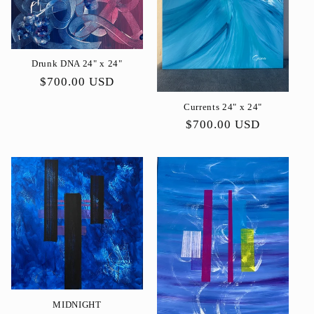
:
Drunk DNA 24" x 24"
Preço
$700.00 USD
normal
Currents 24" x 24"
Preço
$700.00 USD
normal
MIDNIGHT