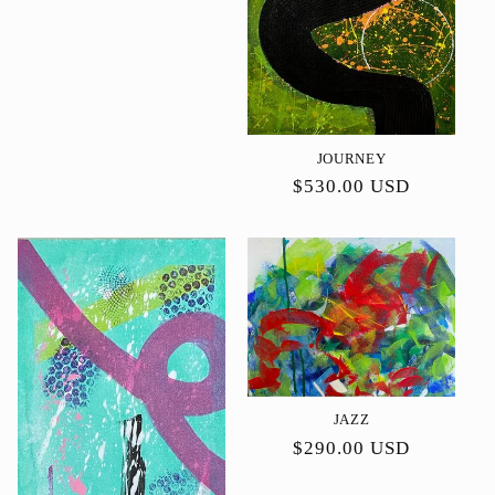
JOURNEY
Preço
$530.00 USD
normal
JAZZ
Preço
$290.00 USD
normal