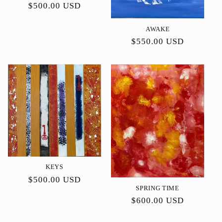
Preço
$500.00 USD
normal
AWAKE
Preço
$550.00 USD
normal
KEYS
Preço
$500.00 USD
SPRING TIME
normal
Preço
$600.00 USD
normal